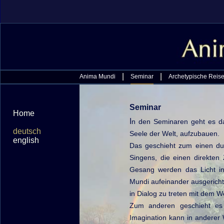
|
|
Anima Mundi
Seminar
Archetypische Reis
Seminar
Home
I
n den Seminaren geht es d
deutsch
Seele der Welt, aufzubauen.
english
Das geschieht zum einen dur
Singens, die einen direkten
Gesang werden das Licht i
Mundi aufeinander ausgericht
in Dialog zu treten mit dem W
Zum anderen geschieht es 
Imagination kann in anderer